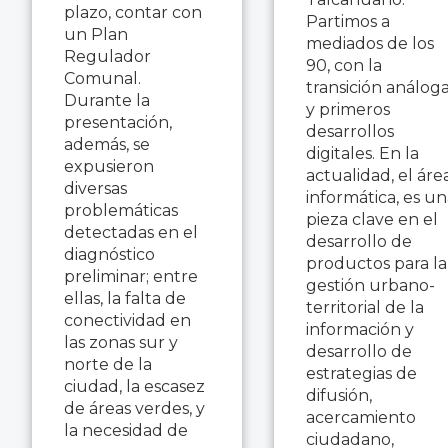
plazo, contar con
Partimos a
un Plan
mediados de los
Regulador
90, con la
Comunal.
transición análog
Durante la
y primeros
presentación,
desarrollos
además, se
digitales. En la
expusieron
actualidad, el áre
diversas
informática, es u
problemáticas
pieza clave en el
detectadas en el
desarrollo de
diagnóstico
productos para la
preliminar; entre
gestión urbano-
ellas, la falta de
territorial de la
conectividad en
información y
las zonas sur y
desarrollo de
norte de la
estrategias de
ciudad, la escasez
difusión,
de áreas verdes, y
acercamiento
la necesidad de
ciudadano,